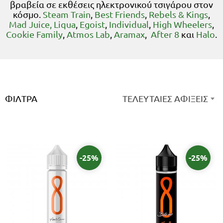
βραβεία σε εκθέσεις ηλεκτρονικού τσιγάρου στον
κόσμο.
Steam Train
,
Best Friends
,
Rebels & Kings
,
Mad Juice,
Liqua
,
Egoist
,
Individual
,
High Wheelers
,
Cookie Family
,
Atmos Lab
,
Aramax
,
After 8
και
Halo
.
ΦΊΛΤΡΑ
ΤΕΛΕΥΤΑΙΕΣ ΑΦΙΞΕΙΣ
-25%
-25%