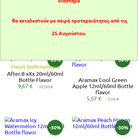
διάστημα
Μικρή Διαθεσιμότητα
Μικρή Διαθεσιμότητα
Είμαι άνω των 18
Δεν είμαι άνω των 18
After-8 Terra 20ml/60ml
After-8 V-Cookies
θα εκτελεστούν με σειρά προτεραιότητας από τις
Bottle Flavor
20ml/60ml Bottle flavor
9,67 €
9,67 €
12,90 €
12,90 €
25 Αυγούστου.
-25%
-30%
Μικρή Διαθεσιμότητα
After-8 xXx 20ml/60ml
Bottle Flavor
Aramax Cool Green
9,67 €
Apple 12ml/60ml Bottle
12,90 €
flavor
5,57 €
7,95 €
-30%
-30%