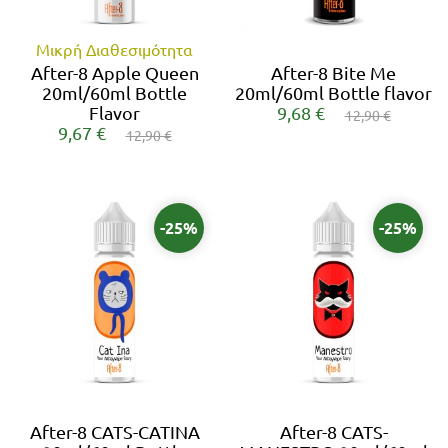
Μικρή Διαθεσιμότητα
After-8 Apple Queen
After-8 Bite Me
20ml/60ml Bottle
20ml/60ml Bottle flavor
Flavor
9,68 €
12,90 €
9,67 €
12,90 €
-25%
-25%
After-8 CATS-CATINA
After-8 CATS-