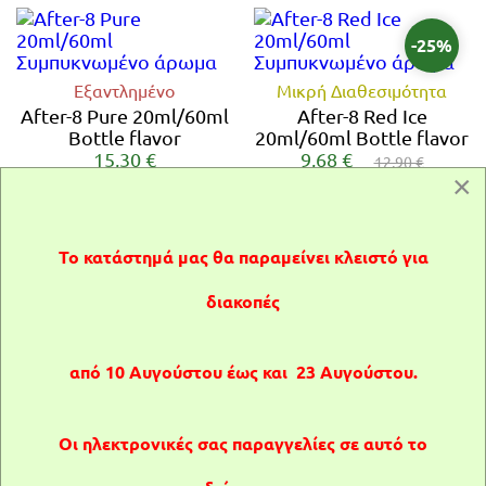
-25%
Εξαντλημένο
Μικρή Διαθεσιμότητα
After-8 Pure 20ml/60ml
After-8 Red Ice
Bottle flavor
20ml/60ml Bottle flavor
15,30 €
9,68 €
12,90 €
×
Το κατάστημά μας θα παραμείνει κλειστό για
-25%
διακοπές
After-8 Smoke
After-8 Sugar Me
Τα πρoϊόντα ατμίσματος σε αυτή τη
20ml/60ml Bottle flavor
20ml/60ml Bottle flavor
από 10 Αυγούστου έως και 23 Αυγούστου.
15,30 €
9,67 €
12,90 €
σελίδα απευθύνονται μόνο σε
ενήλικους.
Οι ηλεκτρονικές σας παραγγελίες σε αυτό το
Είστε άνω των 18 ετών;
-25%
-25%