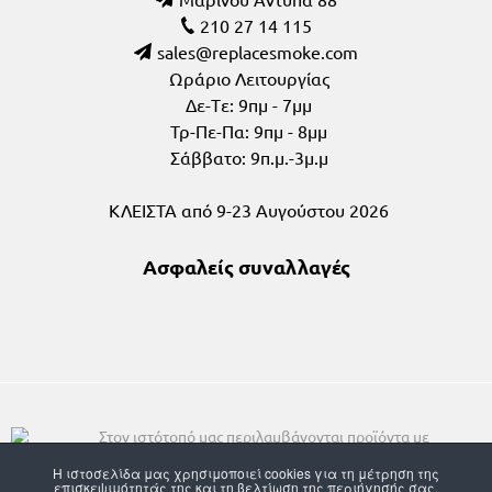
210 27 14 115
Ωράριο Λειτουργίας
Δε-Tε: 9πμ - 7μμ
Τρ-Πε-Πα: 9πμ - 8μμ
Σάββατο: 9π.μ.-3μ.μ
ΚΛΕΙΣΤΑ από 9-23 Αυγούστου 2026
Ασφαλείς συναλλαγές
Στον ιστότοπό μας περιλαμβάνονται προϊόντα με
νικοτίνη, που απευθύνονται αποκλειστικά σε ενήλικους καπνιστές
και ενδέχεται να είναι επιβλαβή για την υγεία. Απαγορεύεται η αγορά
Η ιστοσελίδα μας χρησιμοποιεί cookies για τη μέτρηση της
επισκεψιμότητάς της και τη βελτίωση της περιήγησής σας.
και η χρήση από άτομα κάτω των 18, έγκυες και θηλάζουσες, άτομα