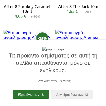
After-8 Smokey Caramel
After-8 The Jack 10ml
10ml
4,65 €
6,20 €
4,65 €
6,20 €
-25%
After-8 V-Cookies 10ml
Aramax 10ml Cigar
Τα πρoϊόντα ατμίσματος σε αυτή τη
4,65 €
Tobacco
6,20 €
σελίδα απευθύνονται μόνο σε
5,00 €
ενήλικους.
Είστε άνω των 18 ετών;
Είμαι άνω των 18
Δεν είμαι άνω των 18
Aramax 10ml Classic
Aramax 10ml Green
Tobacco
Tobacco